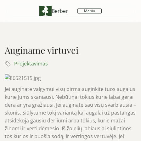
Berber
Auginame virtuvei
Projektavimas
Jei auginate valgymui visų pirma auginkite tuos augalus
kurie Jums skaniausi. Nebūtinai tokius kurie labai gerai
dera ar yra gražiausi. Jei auginate sau visų svarbiausia –
skonis. Siūlytume tokį variantą kai augalai už pastangas
atsidėkoja gausiu derliumi arba tokius, kurie mažai
žinomi ir verti dėmesio. Iš žolelių labiausiai siūlintinos
tos kurios ir puošia sodą, ir vertingos vertuvėje. Jei