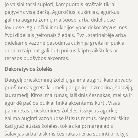
jo vaisiai tarsi suploti, kampuotais kraštais tikrai
pagyvins visą daržą. Aguročius, cukinijas, agurkus
galima auginti žemių maišuose, arba dideliuose
loviuose. Aguročiai ir cukinijos ypač dekoratyvūs, nes
žydi dideliais geltonais žiedais. Pvz., statinaitėje arba
dideliame vazone pasodinta cukinija greitai ir puikiai
dera, o taip pat gali būti puikus laiptų aikštelės ar
terasos puošybos akcentas.
Dekoratyvios žolelės
Daugelį prieskoninių žolelių galima auginti kaip apvado
puošmenas greta krūmelių ar gėlių: rozmariną, šalaviją,
lauramedį. Kitos: mairūnas, laiškinis česnakas, melisa ir
agurklė pačios puikiai tinka akcentams kurti. Visas
paminėtas prieskonines žoleles, išskyrus agurklę,
galima auginti vazonuose ištisus metus. Nepamirškite,
kad gražiausias žoleles, tokias kaip: margalapis
šalavijas arba laiškinis česnakas reikia sodinti priekyje,