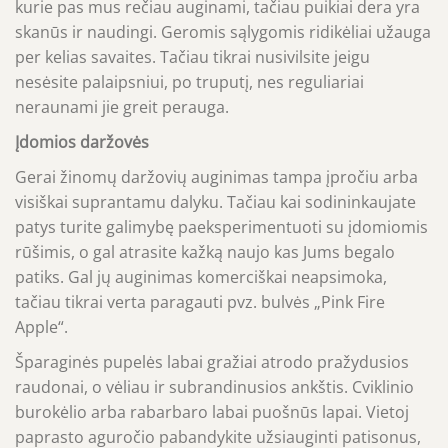
kurie pas mus rečiau auginami, tačiau puikiai dera yra
skanūs ir naudingi. Geromis sąlygomis ridikėliai užauga
per kelias savaites. Tačiau tikrai nusivilsite jeigu
nesėsite palaipsniui, po truputį, nes reguliariai
neraunami jie greit perauga.
Įdomios daržovės
Gerai žinomų daržovių auginimas tampa įpročiu arba
visiškai suprantamu dalyku. Tačiau kai sodininkaujate
patys turite galimybę paeksperimentuoti su įdomiomis
rūšimis, o gal atrasite kažką naujo kas Jums begalo
patiks. Gal jų auginimas komerciškai neapsimoka,
tačiau tikrai verta paragauti pvz. bulvės „Pink Fire
Apple“.
Šparaginės pupelės labai gražiai atrodo pražydusios
raudonai, o vėliau ir subrandinusios ankštis. Cviklinio
burokėlio arba rabarbaro labai puošnūs lapai. Vietoj
paprasto aguročio pabandykite užsiauginti patisonus,