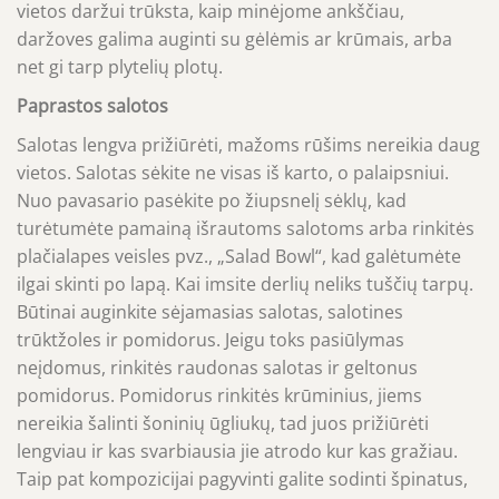
vietos daržui trūksta, kaip minėjome ankščiau,
daržoves galima auginti su gėlėmis ar krūmais, arba
net gi tarp plytelių plotų.
Paprastos salotos
Salotas lengva prižiūrėti, mažoms rūšims nereikia daug
vietos. Salotas sėkite ne visas iš karto, o palaipsniui.
Nuo pavasario pasėkite po žiupsnelį sėklų, kad
turėtumėte pamainą išrautoms salotoms arba rinkitės
plačialapes veisles pvz., „Salad Bowl“, kad galėtumėte
ilgai skinti po lapą. Kai imsite derlių neliks tuščių tarpų.
Būtinai auginkite sėjamasias salotas, salotines
trūktžoles ir pomidorus. Jeigu toks pasiūlymas
neįdomus, rinkitės raudonas salotas ir geltonus
pomidorus. Pomidorus rinkitės krūminius, jiems
nereikia šalinti šoninių ūgliukų, tad juos prižiūrėti
lengviau ir kas svarbiausia jie atrodo kur kas gražiau.
Taip pat kompozicijai pagyvinti galite sodinti špinatus,