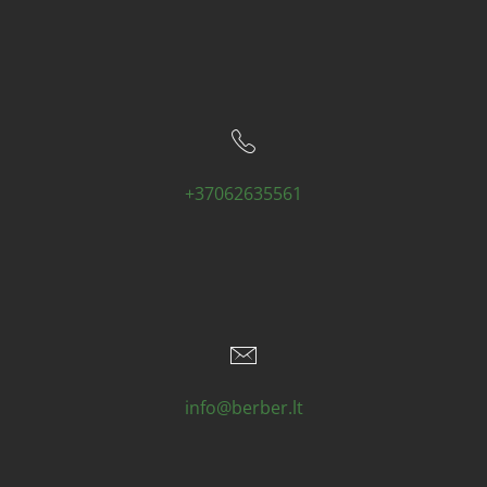
+37062635561
info@berber.lt