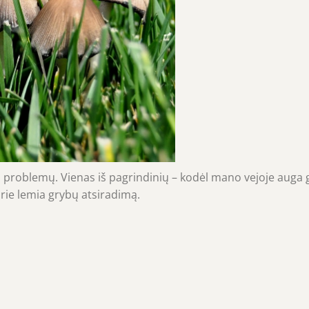
 problemų. Vienas iš pagrindinių – kodėl mano vejoje auga 
rie lemia grybų atsiradimą.