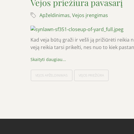
Vejos priežiūra pavasarį
Apželdinimas
,
Vejos įrengimas
Kad veja būtų graži ir vešli ją prižiūrėti reiki
veją reikia tarsi prikelti, nes nuo to kiek past
VEJOS APŽELDINIMAS
VEJOS PRIEŽIŪRA