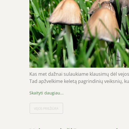
Kas met dažnai sulaukiame klausimų dėl vejos
Tad apžvelkime keletą pagrindinių veiksnių, ku
VEJOS PRIEŽIŪRA