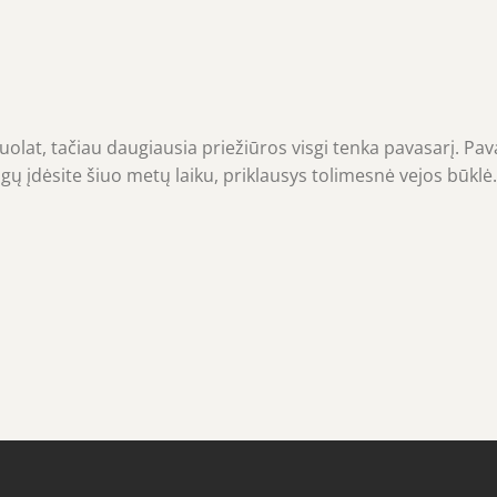
a nuolat, tačiau daugiausia priežiūros visgi tenka pavasarį. Pav
angų įdėsite šiuo metų laiku, priklausys tolimesnė vejos būklė.